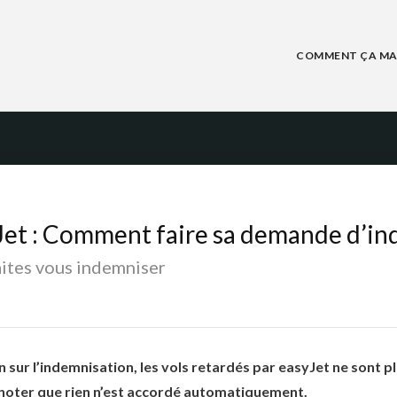
Skip
to
content
COMMENT ÇA MA
R
yJet : Comment faire sa demande d’in
aites vous indemniser
on sur l’indemnisation, les vols retardés par easyJet ne sont p
 noter que rien n’est accordé automatiquement.