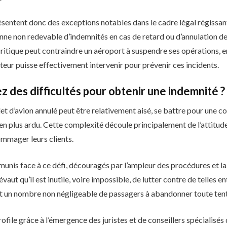
sentent donc des exceptions notables dans le cadre légal régissant
enne non redevable d’indemnités en cas de retard ou d’annulation d
ritique peut contraindre un aéroport à suspendre ses opérations, e
rteur puisse effectivement intervenir pour prévenir ces incidents.
z des difficultés pour obtenir une indemnité ?
let d’avion annulé peut être relativement aisé, se battre pour une 
en plus ardu. Cette complexité découle principalement de l’attitu
ommager leurs clients.
nis face à ce défi, découragés par l’ampleur des procédures et la
aut qu’il est inutile, voire impossible, de lutter contre de telles en
t un nombre non négligeable de passagers à abandonner toute tent
file grâce à l’émergence des juristes et de conseillers spécialisés 