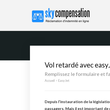
SKYCOMPENSATION F
Droit à l'indemnisation
Vol retardé avec eas
Remplissez le formulaire et f
Accueil
>
EasyJet
Depuis l’instauration de la législati
passagers. Mais il est important de