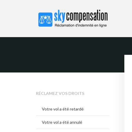
SKYCOMPENSATION F
Droit à l'indemnisation
RÉCLAMEZ VOS DROITS
Votre vol a été retardé
Votre vol a été annulé