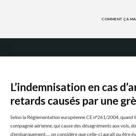
Skip
to
content
COMMENT ÇA MA
R
L’indemnisation en cas d’
retards causés par une grè
Selon la Réglementation européenne CE n°261/2004, quand il s
compagnie aérienne, qui cause des désagréments aux vols, dont 
d’embarquement…, on considère que celle-ci aurait pu être évi