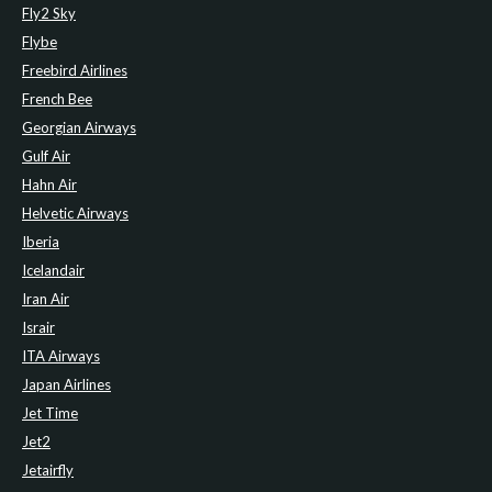
Fly2 Sky
Flybe
Freebird Airlines
French Bee
Georgian Airways
Gulf Air
Hahn Air
Helvetic Airways
Iberia
Icelandair
Iran Air
Israir
ITA Airways
Japan Airlines
Jet Time
Jet2
Jetairfly