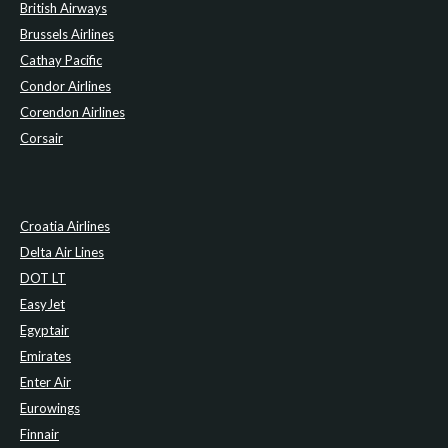
British Airways
Brussels Airlines
Cathay Pacific
Condor Airlines
Corendon Airlines
Corsair
Croatia Airlines
Delta Air Lines
DOT LT
EasyJet
Egyptair
Emirates
Enter Air
Eurowings
Finnair